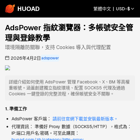
HUOAD
繁體中文
|
USD
-
$
AdsPower 指紋瀏覽器：多帳號安全管
理與登錄教學
環境隔離防關聯，支持 Cookies 導入與代理配置
2026年4月2日
adspower
詳細介紹如何使用 AdsPower 管理 Facebook、X、BM 等高權
重帳號。涵蓋創建獨立指紋環境、配置 SOCKS5 代理及通過
Cookies 一鍵登錄的完整流程，確保帳號安全不關聯。
1. 準備工作
AdsPower 客戶端： 
請前往官網下載並安裝最新版本。
代理資訊： 準備好 Proxy 數據（SOCKS5/HTTP），格式為：
IP:端口:用戶名:密碼。可至此購買：
huoad.com/zh/category/http-proxy