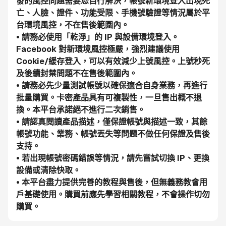
發的風控問題需要您自行解決，帳號新環境登入出現死
亡、人臉、證件、功能受限、手機號驗證等情況屬於平
台環境風控，不在售後範圍內。
• 請務必使用「乾淨」的 IP 與設備環境登入。
Facebook 對新環境風控極嚴，強烈建議使用 
Cookie/緩存登入，可以有效減少上號風控。上號秒死
及後續封禁問題不在售後範圍內。
• 請務必先少量測試帳號以確保適合自身業務，再進行
批量購買。卡密產品具有可複製性，一旦售出概不退
換。本平台承諾絕不進行二次銷售。
• 請認真閱讀產品描述，僅保證帳號與描述一致，其餘
帳號功能、業務、帳號丟失等問題不做任何保證及售後
支持。
• 若出現帳號密碼錯誤等情況，請先嘗試切換 IP、更換
設備或清除快取。
• 本平台盡力提供完善的教程與售後，但無義務教會用
戶基礎使用。購買前應先學習相關教程，不會操作切勿
購買。