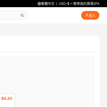
繁體中文
|
USD
-
$
教學
我的賣場
2FA
登入
$
6.20