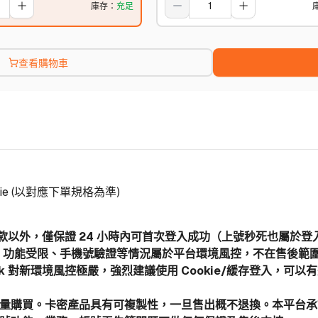
庫存
：
充足
查看購物車
ie (以對應下單規格為準)
後條款以外，僅保證 24 小時內可首次登入成功（上號秒死也屬於
、功能受限、手機號驗證等情況屬於平台環境風控，不在售後範
book 對新環境風控極嚴，強烈建議使用 Cookie/緩存登入
批量購買。卡密產品具有可複製性，一旦售出概不退換。本平台