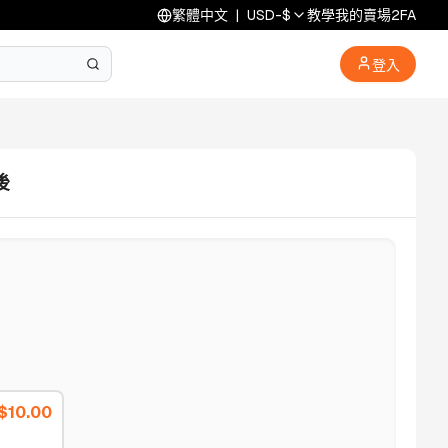
繁體中文
|
USD
-
$
教學
我的賣場
2FA
登入
後
$
10.00