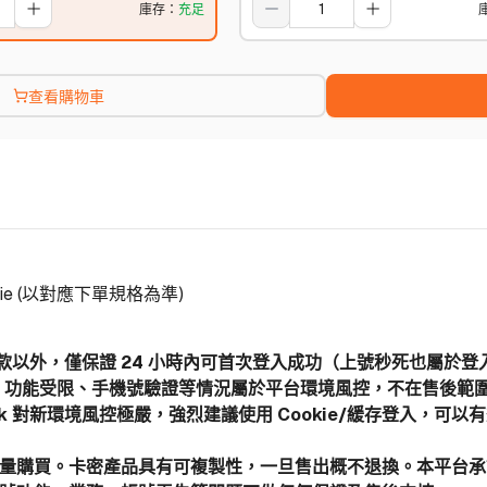
庫存
：
充足
查看購物車
ie (以對應下單規格為準)
後條款以外，僅保證 24 小時內可首次登入成功（上號秒死也屬於
、功能受限、手機號驗證等情況屬於平台環境風控，不在售後範
book 對新環境風控極嚴，強烈建議使用 Cookie/緩存登入
批量購買。卡密產品具有可複製性，一旦售出概不退換。本平台