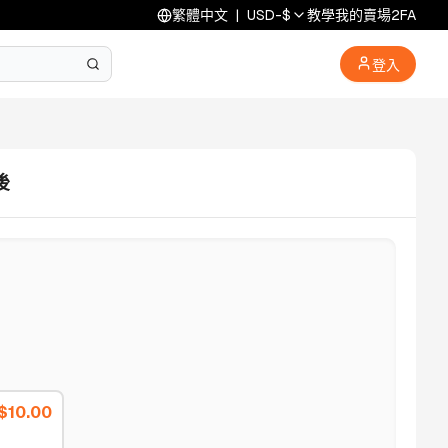
繁體中文
|
USD
-
$
教學
我的賣場
2FA
登入
後
$
10.00