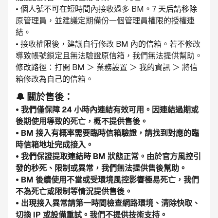
• 個人號不可在短時間內接收過多 BM。7 天后請移除
原管理員，並建議定期備份一個管理員權限的授權連
結。
• 接收權限後，建議自行修改 BM 內的信箱。若不修改
導致帳號鎖定且無法驗證原信箱，我們無法提供幫助。
修改路徑：打開 BM ＞ 業務設置 ＞ 我的資訊 ＞ 將信
箱修改為自己的信箱。
🔔 關於售後：
• 我們僅保障 24 小時內連結有效可用。因連結過期或
後期使用導致的死亡，概不提供售後。
• BM 接入有概率需要臨時信箱驗證，請找到對應的臨
時信箱地址完成接入。
• 我們保證提取連結時 BM 狀態正常。由於官方風控引
發的秒死、限制或異常，我們無法提供售後幫助。
• BM 後續使用不當或受環境風控影響極易死亡，我們
不為死亡或限制等情況提供售後。
• 出現接入異常請第一時間檢查網路環境、清除快取、
切換 IP 或設備重試。我們不提供技術支持。