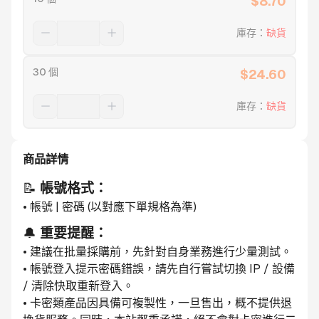
$
8.70
庫存
：
缺貨
30 個
$
24.60
庫存
：
缺貨
商品詳情
📝 
帳號格式：
• 帳號 | 密碼 (以對應下單規格為準)
🔔 
重要提醒：
• 建議在批量採購前，先針對自身業務進行少量測試。
• 帳號登入提示密碼錯誤，請先自行嘗試切換 IP / 設備 
/ 清除快取重新登入。
• 卡密類產品因具備可複製性，一旦售出，概不提供退