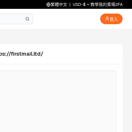
繁體中文
|
USD
-
$
教學
我的賣場
2FA
登入
firstmail.ltd/