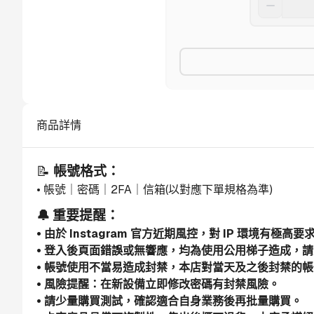
商品詳情
📝 
帳號格式：
• 帳號｜密碼｜2FA｜信箱(以對應下單規格為準)
🔔 重要提醒：
• 由於 Instagram 官方近期風控，對 IP 環境有極
• 登入後頁面錯誤或無響應，均為使用公用梯子造成，請更
• 帳號使用不當易造成封禁，本店對當天及之後封禁的
• 風險提醒：在新設備立即修改密碼有封禁風險。
• 請少量購買測試，確認適合自身業務後再批量購買。