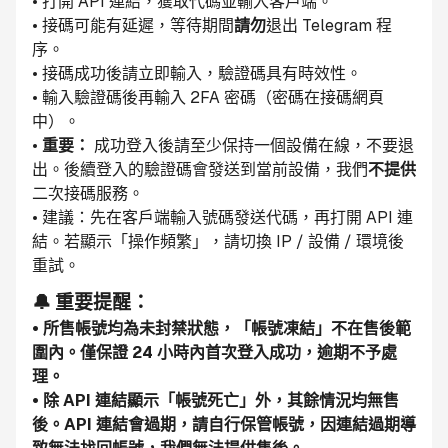
• 打開 API 連結，獲取代碼並輸入客戶端。
• 接碼可能有延遲，等待期間
請勿
退出 Telegram 程
序。
• 接碼成功後請立即輸入，驗證碼具有時效性。
• 輸入驗證碼後再輸入 2FA 密碼（密碼在接碼網頁
中）。
• 
重要：
 成功登入後請至少保持一個設備在線，不要退
出。後續登入的驗證碼會發送到當前設備，我們
不提供
二次接碼服務。
• 建議：先在客戶端輸入號碼發送代碼，再打開 API 連
結。若顯示「操作頻繁」，請切換 IP / 設備 / 環境後
重試。
🔔 重要提醒：
• 所售帳號均為未封禁狀態，「帳號凍結」不在售後範
圍內。僅保證 24 小時內首次登入成功，逾期不予處
理。
• 除 API 連結顯示「帳號死亡」外，其餘情況均無售
後。API 連結會過期，請自行保管帳號，因連結過期導