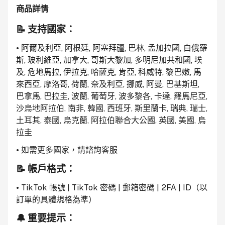
商品詳情
📝 支持國家：
• 阿爾及利亞, 阿根廷, 阿塞拜疆, 巴林, 孟加拉國, 白俄羅
斯, 玻利維亞, 加拿大, 哥斯大黎加, 多明尼加共和國, 埃
及, 危地馬拉, 伊拉克, 哈薩克, 肯亞, 科威特, 黎巴嫩, 馬
來西亞, 摩洛哥, 荷蘭, 奈及利亞, 挪威, 阿曼, 巴基斯坦, 
巴拿馬, 巴拉圭, 波蘭, 葡萄牙, 波多黎各, 卡達, 羅馬尼亞, 
沙烏地阿拉伯, 南非, 韓國, 西班牙, 斯里蘭卡, 瑞典, 瑞士, 
土耳其, 泰國, 烏克蘭, 阿拉伯聯合大公國, 英國, 美國, 烏
拉圭
• 如需更多國家，請諮詢客服
📝 帳戶格式：
• TikTok 帳號 | TikTok 密碼 | 郵箱密碼 | 2FA | ID（以
訂單的具體規格為準）
🔔 重要提示：