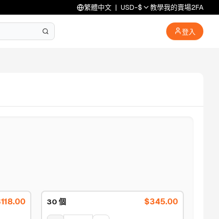
繁體中文
|
USD
-
$
教學
我的賣場
2FA
登入
$
118.00
$
345.00
30 個