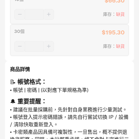
$
66.30
庫存
：
缺貨
30個
$
195.30
庫存
：
缺貨
商品詳情
📝 
帳號格式：
• 帳號 | 密碼 | (以對應下單規格為準)
🔔 
重要提醒：
• 建議在批量採購前，先針對自身業務進行少量測試。
• 帳號登入提示密碼錯誤，請先自行嘗試切換 IP / 設備 
/ 清除快取重新登入。
• 卡密類產品因具備可複製性，一旦售出，概不提供退