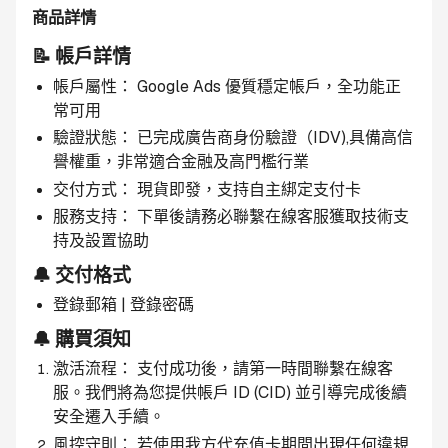
商品詳情
📝 帳戶詳情
帳戶屬性： Google Ads 優質穩定帳戶，全功能正
常可用
驗證狀態： 已完成廣告商身份驗證（IDV),具備高信
譽權重，非常適合金融及高門檻行業
交付方式： 現貨即發，支持自主綁定支付卡
服務支持： 下單後請務必聯繫在線客服獲取技術支
持及設置協助
🔔 交付格式
登錄郵箱 | 登錄密碼
🔔 購買須知
激活流程： 支付成功後，請第一時間聯繫在線客
服。我們將為您提供帳戶 ID (CID) 並引導完成後續
安全遷入手續。
風控守則： 若使用我方代充值卡期間出現任何違規