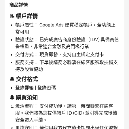
商品詳情
📝 帳戶詳情
帳戶屬性： Google Ads 優質穩定帳戶，全功能正
常可用
驗證狀態： 已完成廣告商身份驗證（IDV),具備高信
譽權重，非常適合金融及高門檻行業
交付方式： 現貨即發，支持自主綁定支付卡
服務支持： 下單後請務必聯繫在線客服獲取技術支
持及設置協助
🔔 交付格式
登錄郵箱 | 登錄密碼
🔔 購買須知
激活流程： 支付成功後，請第一時間聯繫在線客
服。我們將為您提供帳戶 ID (CID) 並引導完成後續
安全遷入手續。
風控守則： 若使用我方代充值卡期間出現任何違規