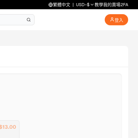
繁體中文
|
USD
-
$
教學
我的賣場
2FA
登入
$
13.00