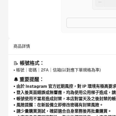
商品詳情
📝 
帳號格式：
• 帳號｜密碼｜2FA｜信箱(以對應下單規格為準)
🔔 重要提醒：
• 由於 Instagram 官方近期風控，對 IP 環境有極
• 登入後頁面錯誤或無響應，均為使用公用梯子造成，請更
• 帳號使用不當易造成封禁，本店對當天及之後封禁的
• 風險提醒：在新設備立即修改密碼有封禁風險。
• 請少量購買測試，確認適合自身業務後再批量購買。