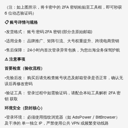
（注：如上图所示，将卡密中的 2FA 密钥粘贴至工具框，即可秒获 
6 位动态验证码）
📋 账号详情与规格
•发货格式： 账号:密码:2FA 密钥:(部分含原始邮箱)
•适用业务： 品牌推广、矩阵引流、大号权重提升、跨境电商营销
•售后保障： 24小时内首次登录异常包换，为您出海业务保驾护航
⚠️ 注意事项
首要检查（验收流程）
•先验后改： 购买后请先检查账号状态及邮箱登录是否正常，确认无
误后再修改密码
•验证工具： 登录过程中如需验证码，请配合本站工具解析 2FA 密
钥 获取
环境安全（防封核心）
•登录环境： 必须使用指纹浏览器（如 AdsPower / BitBrowser）
及干净的 单一独立 IP，严禁使用公共 VPN 或频繁变动线路