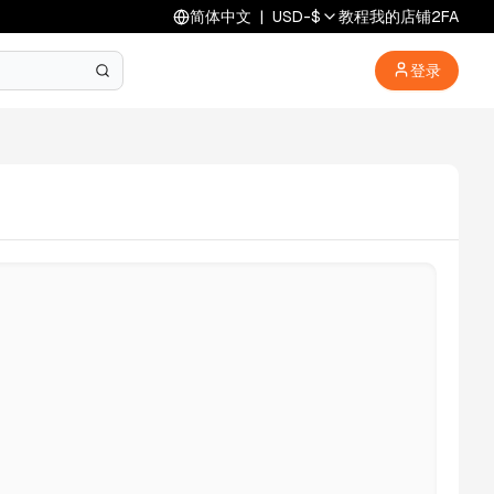
简体中文
|
USD
-
$
教程
我的店铺
2FA
登录