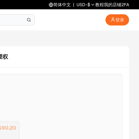
简体中文
|
USD
-
$
教程
我的店铺
2FA
登录
授权
$
90.20