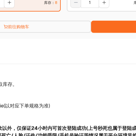
库存
：
8
前往购物车
获取库存。
e
(以对应下单规格为准)
后条款以外，仅保证24小时内可首次登陆成功(上号秒死也属于登陆
死亡/人脸/证件/功能受限/手机号验证等情况属于平台环境风