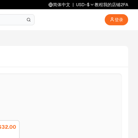
简体中文
|
USD
-
$
教程
我的店铺
2FA
登录
$
32.00