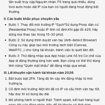
tần suất truy cập.Nguyên nhân: F5 trang quá nhiều, dùng 
tool auto hoặc dải IP của bạn có người đang hoạt động bất 
thường.
II. Các bước khắc phục chuyên sâu
Bước 1: Thay đổi môi trường IP "Sạch"Sử dụng Proxy dân cư 
(Residential Proxy) hoặc IP tĩnh cố định.Khi gặp lỗi 429, hãy 
dừng mọi thao tác trong 15-30 phút.
Bước 2: Sử dụng trình duyệt vân tay (Anti-detect Browser) 
Công cụ này giúp tạo môi trường tách biệt (Canvas, 
WebRTC...) cho từng tài khoản, tránh việc bị quét liên đới.
Bước 3: Thử đăng nhập qua App hoặc Link hỗ trợ Cơ chế của 
App di động thường lỏng hơn web. Bạn cũng có thể thử dùng 
tính năng "Quên mật khẩu" để đăng nhập qua email.
III. Lời khuyên vận hành tài khoản năm 2026
Bắt buộc bật 2FA: Tăng độ tin cậy khi đăng nhập từ môi 
trường lạ.
Cố định môi trường: Một khi đã có IP và cấu hình vân tay tốt, 
hãy duy trì sử dụng lâu dài.
Mô phỏng hành vi người thật: Tránh spam, kết bạn hàng loạt 
ngay khi vừa đăng nhập. Hãy để tài khoản có thời gian 