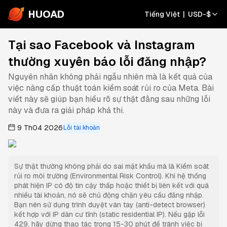
HUOAD
Tiếng Việt
|
USD
-
$
Tại sao Facebook và Instagram
thường xuyên báo lỗi đăng nhập?
Nguyên nhân không phải ngẫu nhiên mà là kết quả của
việc nâng cấp thuật toán kiểm soát rủi ro của Meta. Bài
viết này sẽ giúp bạn hiểu rõ sự thật đằng sau những lỗi
này và đưa ra giải pháp khả thi.
9 Th04 2026
Lỗi tài khoản
Sự thật thường không phải do sai mật khẩu mà là Kiểm soát
rủi ro môi trường (Environmental Risk Control). Khi hệ thống
phát hiện IP có độ tin cậy thấp hoặc thiết bị liên kết với quá
nhiều tài khoản, nó sẽ chủ động chặn yêu cầu đăng nhập.
Bạn nên sử dụng trình duyệt vân tay (anti-detect browser)
kết hợp với IP dân cư tĩnh (static residential IP). Nếu gặp lỗi
429, hãy dừng thao tác trong 15-30 phút để tránh việc bị