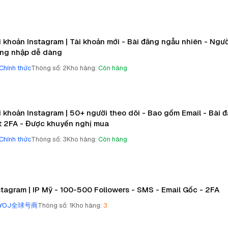
i khoản Instagram | Tài khoản mới - Bài đăng ngẫu nhiên - Ngườ
ng nhập dễ dàng
Chính thức
Thông số
:
2
Kho hàng
:
Còn hàng
i khoản Instagram | 50+ người theo dõi - Bao gồm Email - Bài 
t 2FA - Được khuyến nghị mua
Chính thức
Thông số
:
3
Kho hàng
:
Còn hàng
stagram | IP Mỹ - 100-500 Followers - SMS - Email Gốc - 2FA
YOJ全球号商
Thông số
:
1
Kho hàng
:
3