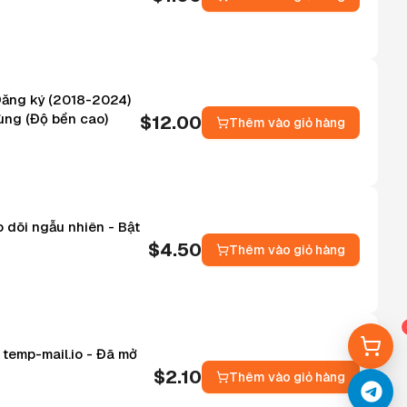
 Đăng ký (2018-2024)
dùng (Độ bền cao)
$
12.00
Thêm vào giỏ hàng
 dõi ngẫu nhiên - Bật
$
4.50
Thêm vào giỏ hàng
 temp-mail.io - Đã mở
$
2.10
Thêm vào giỏ hàng