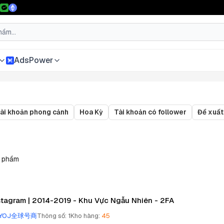
AdsPower
ài khoản phong cảnh
Hoa Kỳ
Tài khoản có follower
Đề xuất
 phẩm
stagram | 2014-2019 - Khu Vực Ngẫu Nhiên - 2FA
YOJ全球号商
Thông số
:
1
Kho hàng
:
45