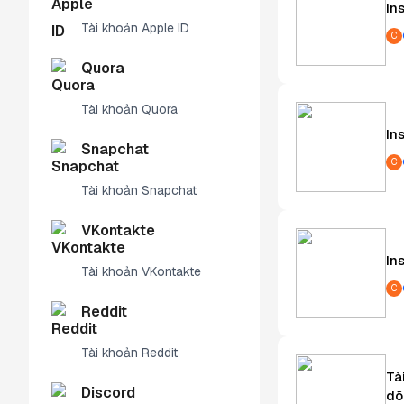
In
Tài khoản Apple ID
C
Quora
Tài khoản Quora
In
Snapchat
C
Tài khoản Snapchat
VKontakte
In
Tài khoản VKontakte
C
Reddit
Tài khoản Reddit
Tà
Discord
dõ