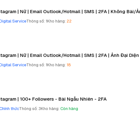
stagram | Nữ | Email Outlook/Hotmail | SMS | 2FA | Không Bài/Ả
Digital Service
Thông số
:
1
Kho hàng
:
22
stagram | Nữ | Email Outlook/Hotmail | SMS | 2FA | Ảnh Đại Diện 
Digital Service
Thông số
:
1
Kho hàng
:
18
stagram | 100+ Followers - Bài Ngẫu Nhiên - 2FA
Chính thức
Thông số
:
3
Kho hàng
:
Còn hàng