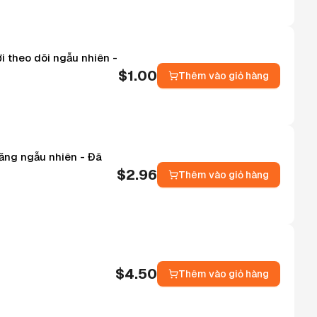
i theo dõi ngẫu nhiên -
$
1.00
Thêm vào giỏ hàng
đăng ngẫu nhiên - Đã
$
2.96
Thêm vào giỏ hàng
$
4.50
Thêm vào giỏ hàng