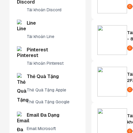
C
Tài khoản Discord
Line
Tà
Tài khoản Line
- 
C
Pinterest
Tài khoản Pinterest
Tà
Thẻ Quà Tặng
2F
Thẻ Quà Tặng Apple
C
Thẻ Quà Tặng Google
Email Đa Dạng
Tà
kh
Email Microsoft
C