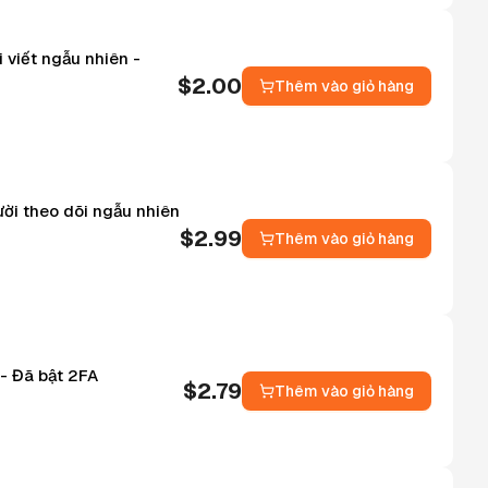
 viết ngẫu nhiên -
$
2.00
Thêm vào giỏ hàng
ười theo dõi ngẫu nhiên
$
2.99
Thêm vào giỏ hàng
 - Đã bật 2FA
$
2.79
Thêm vào giỏ hàng