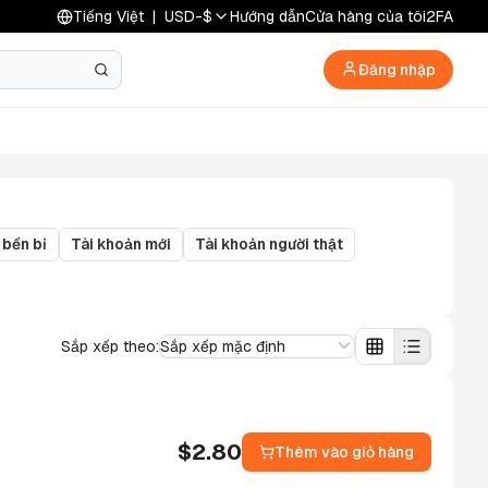
Tiếng Việt
|
USD
-
$
Hướng dẫn
Cửa hàng của tôi
2FA
Đăng nhập
 bền bỉ
Tài khoản mới
Tài khoản người thật
Sắp xếp theo:
Sắp xếp mặc định
$
2.80
Thêm vào giỏ hàng