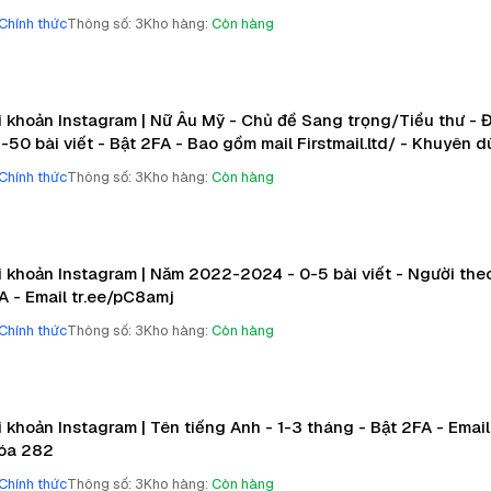
Chính thức
Thông số
:
3
Kho hàng
:
Còn hàng
i khoản Instagram | Nữ Âu Mỹ - Chủ đề Sang trọng/Tiểu thư -
8-50 bài viết - Bật 2FA - Bao gồm mail Firstmail.ltd/ - Khuyên 
Chính thức
Thông số
:
3
Kho hàng
:
Còn hàng
i khoản Instagram | Năm 2022-2024 - 0-5 bài viết - Người theo
A - Email tr.ee/pC8amj
Chính thức
Thông số
:
3
Kho hàng
:
Còn hàng
i khoản Instagram | Tên tiếng Anh - 1-3 tháng - Bật 2FA - Email
óa 282
Chính thức
Thông số
:
3
Kho hàng
:
Còn hàng