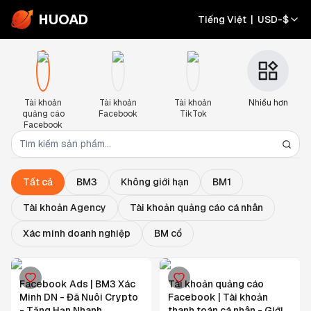
HUOAD
Tiếng Việt
|
USD
-
$
Tài khoản
Tài khoản
Tài khoản
Nhiều hơn
quảng cáo
Facebook
TikTok
Facebook
Tất cả
BM3
Không giới hạn
BM1
Tài khoản Agency
Tài khoản quảng cáo cá nhân
Xác minh doanh nghiệp
BM cổ
Facebook Ads | BM3 Xác
Tài khoản quảng cáo
Minh DN - Đã Nuôi Crypto
Facebook | Tài khoản
- Tăng Hạn Nhanh
thanh toán cá nhân - Giới