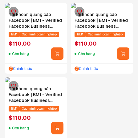
Tài khoản quảng cáo
Tài khoản quảng cáo
Facebook | BM1 - Verified
Facebook | BM1 - Verified
Facebook Business
Facebook Business
Manager - Hungary
Manager - Romania
BM1
Xác minh doanh nghiệp
BM1
Xác minh doanh nghiệp
$
110.00
$
110.00
Còn hàng
Còn hàng
Chính thức
Chính thức
C
C
Tài khoản quảng cáo
Facebook | BM1 - Verified
Facebook Business
Manager - Tunisia
BM1
Xác minh doanh nghiệp
$
110.00
Còn hàng