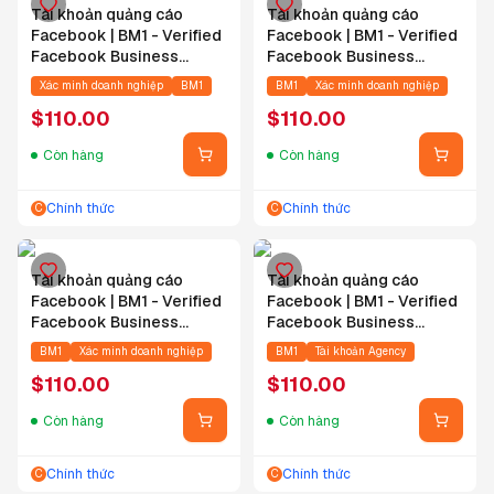
Tài khoản quảng cáo
Tài khoản quảng cáo
Facebook | BM1 - Verified
Facebook | BM1 - Verified
Facebook Business
Facebook Business
Manager - Đan Mạch
Manager - Thái Lan
Xác minh doanh nghiệp
BM1
BM1
Xác minh doanh nghiệp
$
110.00
$
110.00
Còn hàng
Còn hàng
Chính thức
Chính thức
C
C
Tài khoản quảng cáo
Tài khoản quảng cáo
Facebook | BM1 - Verified
Facebook | BM1 - Verified
Facebook Business
Facebook Business
Manager - Algeria
Manager - Bồ Đào Nha
BM1
Xác minh doanh nghiệp
BM1
Tài khoản Agency
$
110.00
$
110.00
Còn hàng
Còn hàng
Chính thức
Chính thức
C
C