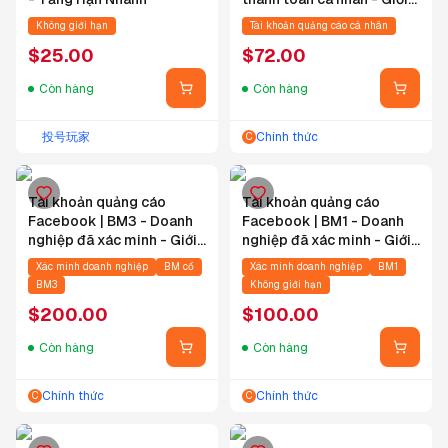
hạn hàng ngày
Không giới hạn
Tài khoản quảng cáo cá nhân
$250/$1500/Không giới
$
25.00
$
72.00
hạn - Liên hệ bộ phận hỗ
trợ sau khi đặt hàng để
Còn hàng
Còn hàng
chọn múi giờ và tiền tệ -
Đảm bảo truy cập bình
thường
投号玩家
Chính thức
C
Tài khoản quảng cáo
Tài khoản quảng cáo
Facebook | BM3 - Doanh
Facebook | BM1 - Doanh
nghiệp đã xác minh - Giới
nghiệp đã xác minh - Giới
hạn hàng ngày $50 - Nâng
hạn hàng ngày $50 - Nâng
Xác minh doanh nghiệp
BM cổ
Xác minh doanh nghiệp
BM1
hạn mức nhanh - Tài khoản
hạn mức nhanh - Tài khoản
BM3
Không giới hạn
cũ 2019-2024 - Ấn Độ -
cũ 2019-2024 -
$
200.00
$
100.00
Chạy ổn định quảng cáo
Pháp/Châu Âu/Mỹ/Ý/Ấn
coin, y tế, tài chính
Độ - Chạy ổn định quảng
Còn hàng
Còn hàng
cáo coin, y tế, tài chính
Chính thức
Chính thức
C
C