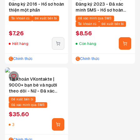
Đăng ký 2016 - Hồ sơ hoàn
Đăng ký 2023 - Đã xác
thiện một phần
minh SMS - Hồ sơ hoàn
thiện một phần
Tài khoản cũ
Đề xuất bền bỉ
Đã xác minh qua SMS
Tài khoản cũ
Đề xuất bền bỉ
$
7.26
$
8.56
Hết hàng
Còn hàng
Chính thức
Chính thức
C
C
Tài khoản VKontakte |
9000+ bạn bè và người
theo dõi - Nữ - Đã xác
minh SMS - Hồ sơ đầy đủ -
Đề xuất bền bỉ
Gợi ý mua
Đã xác minh qua SMS
$
35.60
3
Chính thức
C