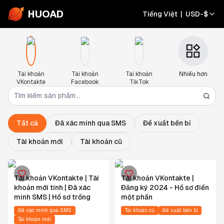
HUOAD
Tiếng Việt
|
USD
-
$
Tài khoản
Tài khoản
Tài khoản
Nhiều hơn
VKontakte
Facebook
TikTok
Tất cả
Đã xác minh qua SMS
Đề xuất bền bỉ
Tài khoản mới
Tài khoản cũ
Tài khoản VKontakte | Tài
Tài khoản VKontakte |
khoản mới tinh | Đã xác
Đăng ký 2024 - Hồ sơ điền
minh SMS | Hồ sơ trống
một phần
Đã xác minh qua SMS
Tài khoản cũ
Đề xuất bền bỉ
Tài khoản mới