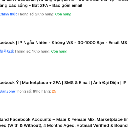
ảng cáo sống - Bật 2FA - Bao gồm email
Chính thức
Thông số
:
2
Kho hàng
:
Còn hàng
cebook | IP Ngẫu Nhiên - Không WS - 30-1000 Bạn - Email MS
投号玩家
Thông số
:
1
Kho hàng
:
Còn hàng
cebook Ý | Marketplace + 2FA | SMS & Email | Ảnh Đại Diện | IP
SanZone
Thông số
:
1
Kho hàng
:
25
land Facebook Accounts – Male & Female Mix, Marketplace Ena
xed (With & Without), 4 Months Aged, Hotmail Verified & Boun