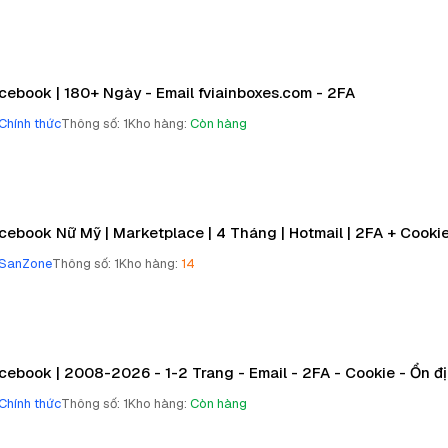
cebook | 180+ Ngày - Email fviainboxes.com - 2FA
Chính thức
Thông số
:
1
Kho hàng
:
Còn hàng
cebook Nữ Mỹ | Marketplace | 4 Tháng | Hotmail | 2FA + Cooki
SanZone
Thông số
:
1
Kho hàng
:
14
cebook | 2008-2026 - 1-2 Trang - Email - 2FA - Cookie - Ổn đ
Chính thức
Thông số
:
1
Kho hàng
:
Còn hàng