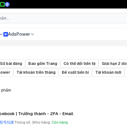
AdsPower
Số bài đăng
Bao gồm Trang
Có thể đổi tiền tệ
Giải hạn 2 d
llower
Tài khoản trên tháng
Đề xuất bền bỉ
Tài khoản mới
 phẩm
cebook | Trưởng thành - 2FA - Email
投号玩家
Thông số
:
3
Kho hàng
:
Còn hàng