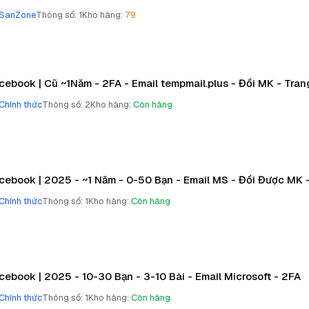
SanZone
Thông số
:
1
Kho hàng
:
79
cebook | Cũ ~1Năm - 2FA - Email tempmail.plus - Đổi MK - Tr
Chính thức
Thông số
:
2
Kho hàng
:
Còn hàng
cebook | 2025 - ~1 Năm - 0-50 Bạn - Email MS - Đổi Được MK 
Chính thức
Thông số
:
1
Kho hàng
:
Còn hàng
cebook | 2025 - 10-30 Bạn - 3-10 Bài - Email Microsoft - 2FA
Chính thức
Thông số
:
1
Kho hàng
:
Còn hàng