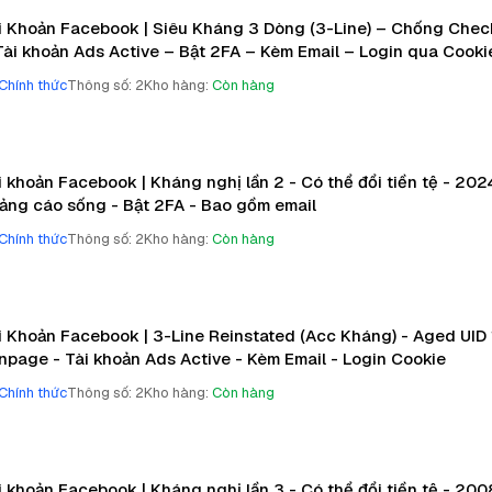
i Khoản Facebook | Siêu Kháng 3 Dòng (3-Line) – Chống Che
Tài khoản Ads Active – Bật 2FA – Kèm Email – Login qua Cooki
Chính thức
Thông số
:
2
Kho hàng
:
Còn hàng
i khoản Facebook | Kháng nghị lần 2 - Có thể đổi tiền tệ - 20
ảng cáo sống - Bật 2FA - Bao gồm email
Chính thức
Thông số
:
2
Kho hàng
:
Còn hàng
i Khoản Facebook | 3-Line Reinstated (Acc Kháng) - Aged UID
npage - Tài khoản Ads Active - Kèm Email - Login Cookie
Chính thức
Thông số
:
2
Kho hàng
:
Còn hàng
i khoản Facebook | Kháng nghị lần 3 - Có thể đổi tiền tệ - 20