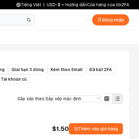
Tiếng Việt
|
USD
-
$
Hướng dẫn
Cửa hàng của tôi
2FA
Đăng nhập
òng
Giải hạn 3 dòng
Kèm theo Email
Đã bật 2FA
Tài khoản cũ
Sắp xếp theo:
Sắp xếp mặc định
$
1.50
Thêm vào giỏ hàng