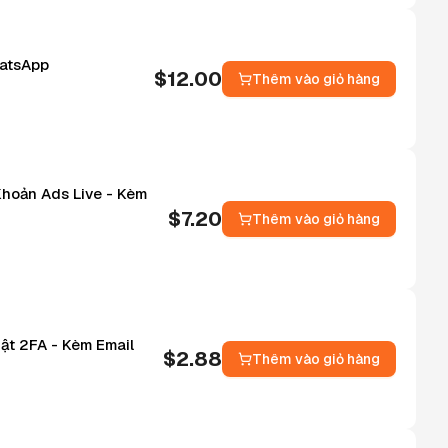
hatsApp
$
12.00
Thêm vào giỏ hàng
hoản Ads Live - Kèm
$
7.20
Thêm vào giỏ hàng
ật 2FA - Kèm Email
$
2.88
Thêm vào giỏ hàng