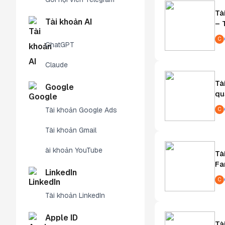
Tà
Tài khoản AI
– 
C
ChatGPT
Claude
Tà
Google
qu
Tài khoản Google Ads
C
Tài khoản Gmail
ài khoản YouTube
Tà
Fa
LinkedIn
C
Tài khoản LinkedIn
Apple ID
Tà