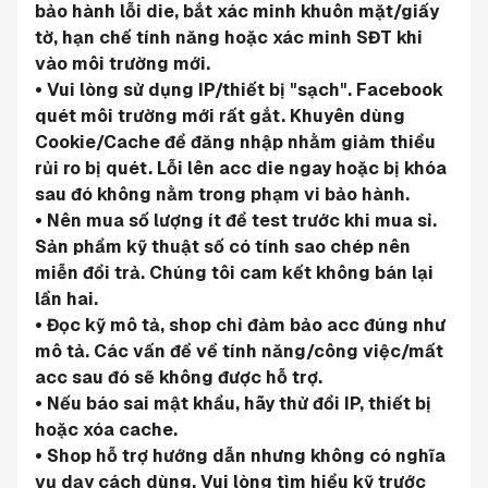
bảo hành lỗi die, bắt xác minh khuôn mặt/giấy 
tờ, hạn chế tính năng hoặc xác minh SĐT khi 
vào môi trường mới.
• Vui lòng sử dụng IP/thiết bị "sạch". Facebook 
quét môi trường mới rất gắt. Khuyên dùng 
Cookie/Cache để đăng nhập nhằm giảm thiểu 
rủi ro bị quét. Lỗi lên acc die ngay hoặc bị khóa 
sau đó không nằm trong phạm vi bảo hành.
• Nên mua số lượng ít để test trước khi mua sỉ. 
Sản phẩm kỹ thuật số có tính sao chép nên 
miễn đổi trả. Chúng tôi cam kết không bán lại 
lần hai.
• Đọc kỹ mô tả, shop chỉ đảm bảo acc đúng như 
mô tả. Các vấn đề về tính năng/công việc/mất 
acc sau đó sẽ không được hỗ trợ.
• Nếu báo sai mật khẩu, hãy thử đổi IP, thiết bị 
hoặc xóa cache.
• Shop hỗ trợ hướng dẫn nhưng không có nghĩa 
vụ dạy cách dùng. Vui lòng tìm hiểu kỹ trước 