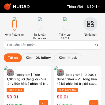
HUOAD
Tiếng Việt
|
USD
-
$
Kênh Telegram
Tài khoản
Tài khoản
Nhiều hơn
Facebook
TikTok
Tất cả
Kênh 10k follow
Kênh 1k sub
Kênh Telegram | Trên
Kênh Telegram | 10,000+
1,000 người đăng ký - Vui
Subscriber - Vui lòng liên
lòng liên hệ bộ phận hỗ trợ
hệ bộ phận hỗ trợ để xác
để xác nhận trước khi đặt
nhận trước khi đặt hàng
Kênh 1k sub
Kênh 10k follow
hàng
$
0.01
$
0.01
Còn hàng
Còn hàng