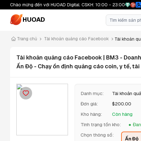
Chào mừng đến với HUOAD Digital. CSKH: 10:00 - 23:00
HUOAD
Trang chủ
Tài khoản quảng cáo Facebook
Tài khoản qu
Tài khoản quảng cáo Facebook | BM3 - Doanh 
Ấn Độ - Chạy ổn định quảng cáo coin, y tế, tài
Danh mục
:
Tài khoản qu
Đơn giá
:
$
200.00
Kho hàng
:
Còn hàng
Tình trạng tồn kho
:
Đan
Chọn thông số
:
Ấn Độ