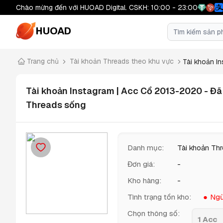
Chào mừng đến với HUOAD Digital. CSKH: 10:00 - 23:00
HUOAD
Trang chủ
Tài khoản Threads theo khu vực
Tài khoản Ins
Tài khoản Instagram | Acc Cổ 2013-2020 - Đã 
Threads sống
Danh mục
:
Tài khoản Th
Đơn giá
:
-
Kho hàng
:
-
Tình trạng tồn kho
:
Ngừ
Chọn thông số
:
1 Acc