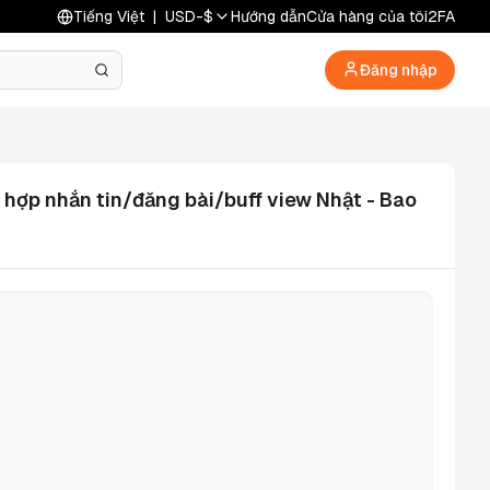
Tiếng Việt
|
USD
-
$
Hướng dẫn
Cửa hàng của tôi
2FA
Đăng nhập
 hợp nhắn tin/đăng bài/buff view Nhật - Bao