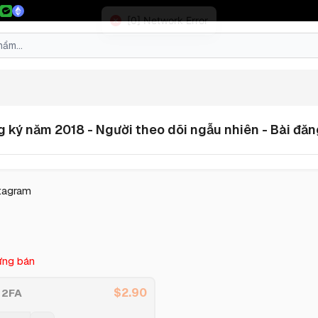
ng ký năm 2018 - Người theo dõi ngẫu nhiên - Bài đă
stagram
ng bán
$
2.90
 2FA