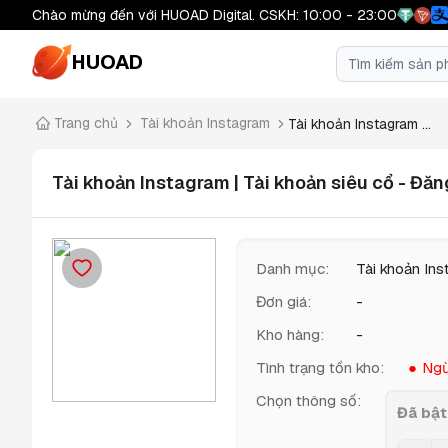
Chào mừng đến với HUOAD Digital. CSKH: 10:00 - 23:00
HUOAD
Trang chủ
Tài khoản Instagram
Tài khoản Instagram ...
Tài khoản Instagram | Tài khoản siêu cổ - Đă
Danh mục
:
Tài khoản In
Đơn giá
:
-
Kho hàng
:
-
Tình trạng tồn kho
:
Ngừ
Chọn thông số
:
Đã bật