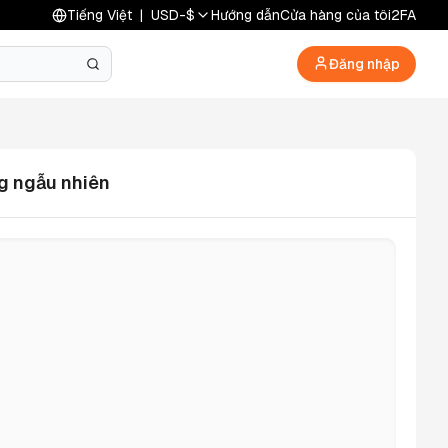
Tiếng Việt
|
USD
-
$
Hướng dẫn
Cửa hàng của tôi
2FA
Đăng nhập
ng ngẫu nhiên