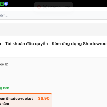
ẵn - Tài khoản độc quyền - Kèm ứng dụng Shadowroc
le ID
g bán
$
6.90
hoản Shadowrocket
 phẩm