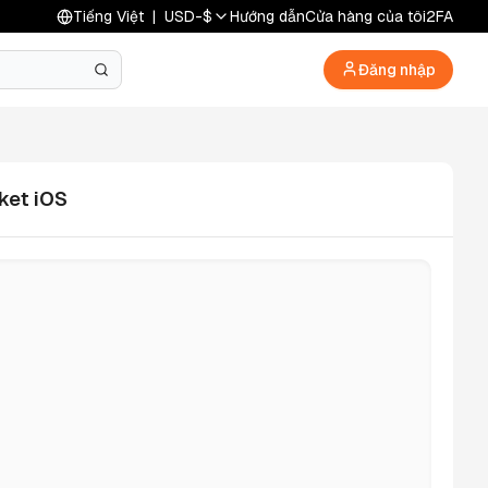
Tiếng Việt
|
USD
-
$
Hướng dẫn
Cửa hàng của tôi
2FA
Đăng nhập
ket iOS