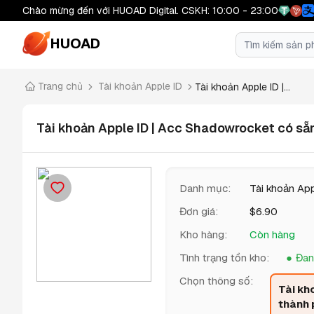
Chào mừng đến với HUOAD Digital. CSKH: 10:00 - 23:00
HUOAD
Trang chủ
Tài khoản Apple ID
Tài khoản Apple ID |...
Tài khoản Apple ID | Acc Shadowrocket có s
Danh mục
:
Tài khoản App
Đơn giá
:
$
6.90
Kho hàng
:
Còn hàng
Tình trạng tồn kho
:
Đan
Chọn thông số
:
Tài k
thành