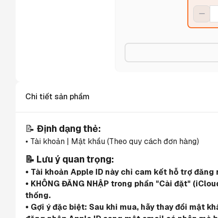
Chi tiết sản phẩm
📝 
Định dạng thẻ:
• Tài khoản | Mật khẩu (Theo quy cách đơn hàng)
📝 Lưu ý quan trọng:
• Tài khoản Apple ID này chỉ cam kết hỗ trợ đăn
• KHÔNG ĐĂNG NHẬP trong phần "Cài đặt" (iCloud)
thống.
• Gợi ý đặc biệt: Sau khi mua, hãy thay đổi mật k