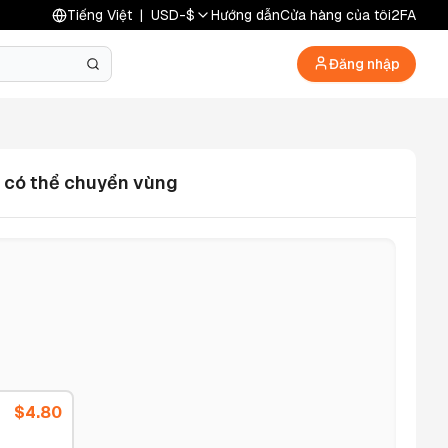
Tiếng Việt
|
USD
-
$
Hướng dẫn
Cửa hàng của tôi
2FA
Đăng nhập
à có thể chuyển vùng
$
4.80