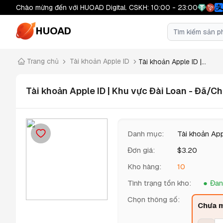
Chào mừng đến với HUOAD Digital. CSKH: 10:00 - 23:00
HUOAD
Trang chủ
Tài khoản Apple ID
Tài khoản Apple ID |...
Tài khoản Apple ID | Khu vực Đài Loan - Đã/
Danh mục
:
Tài khoản App
Đơn giá
:
$
3.20
Kho hàng
:
10
Tình trạng tồn kho
:
Đan
Chọn thông số
:
Chưa m