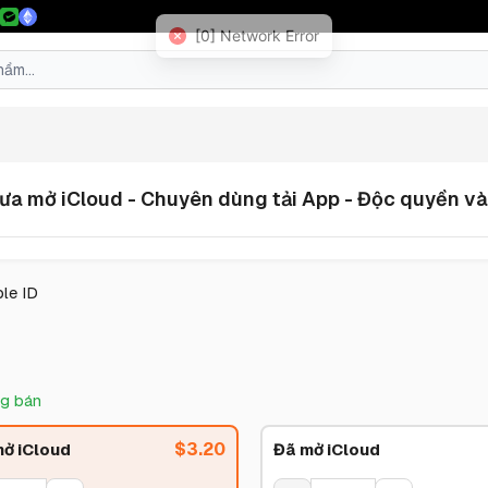
[0] Network Error
Chưa mở iCloud - Chuyên dùng tải App - Độc quyền v
le ID
g bán
$
3.20
ở iCloud
Đã mở iCloud