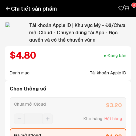
Chi tiết sản phẩm
Tài khoản Apple ID | Khu vực Mỹ - Đã/Chưa
mở iCloud - Chuyên dùng tải App - Độc
quyền và có thể chuyển vùng
$
4.80
Đang bán
Danh mục
Tài khoản Apple ID
Chọn thông số
Chưa mở iCloud
$
3.20
Kho hàng
:
Hết hàng
Đã mở iCloud