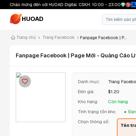
Chào mừng đến với HUOAD Digital. CSKH: 10:00 - 23:00
HUOAD
Trang chủ
Trang Facebook
Fanpage Facebook | P...
Fanpage Facebook | Page Mới - Quảng Cáo Liv
Danh mục
:
Trang Faceb
Đơn giá
:
$
1.20
Kho hàng
:
Còn hàng
Tình trạng tồn kho
:
Đan
Chọn thông số
:
Tên tr