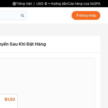
Tiếng Việt
|
USD
-
$
Hướng dẫn
Cửa hàng của tôi
2FA
Đăng nhập
uyền Sau Khi Đặt Hàng
$
1.50