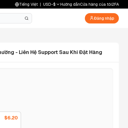
Tiếng Việt
|
USD
-
$
Hướng dẫn
Cửa hàng của tôi
2FA
Đăng nhập
hường - Liên Hệ Support Sau Khi Đặt Hàng
$
6.20