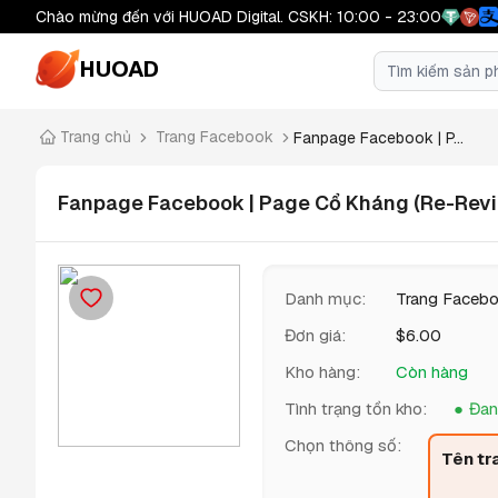
Chào mừng đến với HUOAD Digital. CSKH: 10:00 - 23:00
HUOAD
Trang chủ
Trang Facebook
Fanpage Facebook | P...
Fanpage Facebook | Page Cổ Kháng (Re-Review
Danh mục
:
Trang Faceb
Đơn giá
:
$
6.00
Kho hàng
:
Còn hàng
Tình trạng tồn kho
:
Đan
Chọn thông số
:
Tên tr