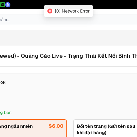
[0] Network Error
ed) - Quảng Cáo Live - Trạng Thái Kết Nối Bình T
ook
g bán
$
6.00
ang ngẫu nhiên
Đổi tên trang (Gửi tên sau
khi đặt hàng)