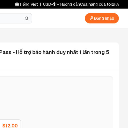
Tiếng Việt
|
USD
-
$
Hướng dẫn
Cửa hàng của tôi
2FA
Đăng nhập
ss - Hỗ trợ bảo hành duy nhất 1 lần trong 5
$
12.00