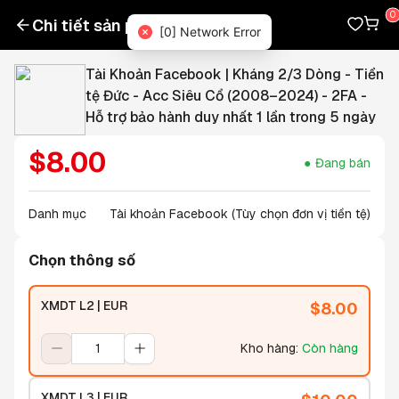
Chi tiết sản phẩm
[0] Network Error
Tài Khoản Facebook | Kháng 2/3 Dòng - Tiền
tệ Đức - Acc Siêu Cổ (2008–2024) - 2FA -
Hỗ trợ bảo hành duy nhất 1 lần trong 5 ngày
$
8.00
Đang bán
Danh mục
Tài khoản Facebook (Tùy chọn đơn vị tiền tệ)
Chọn thông số
XMDT L2 | EUR
$
8.00
Kho hàng
:
Còn hàng
XMDT L3 | EUR