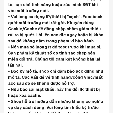
tờ, hạn chế tính năng hoặc xác minh SĐT khi 
vào môi trường mới.
• Vui lòng sử dụng IP/thiết bị "sạch". Facebook 
quét môi trường mới rất gắt. Khuyên dùng 
Cookie/Cache để đăng nhập nhằm giảm thiểu 
rủi ro bị quét. Lỗi lên acc die ngay hoặc bị khóa 
sau đó không nằm trong phạm vi bảo hành.
• Nên mua số lượng ít để test trước khi mua sỉ. 
Sản phẩm kỹ thuật số có tính sao chép nên 
miễn đổi trả. Chúng tôi cam kết không bán lại 
lần hai.
• Đọc kỹ mô tả, shop chỉ đảm bảo acc đúng như 
mô tả. Các vấn đề về tính năng/công việc/mất 
acc sau đó sẽ không được hỗ trợ.
• Nếu báo sai mật khẩu, hãy thử đổi IP, thiết bị 
hoặc xóa cache.
• Shop hỗ trợ hướng dẫn nhưng không có nghĩa 
vụ dạy cách dùng. Vui lòng tìm hiểu kỹ trước 