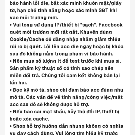
bảo hành lỗi die, bắt xác minh khuôn mặt/giấy 
tờ, hạn chế tính năng hoặc xác minh SĐT khi 
vào môi trường mới.
• Vui lòng sử dụng IP/thiết bị "sạch". Facebook 
quét môi trường mới rất gắt. Khuyên dùng 
Cookie/Cache để đăng nhập nhằm giảm thiểu 
rủi ro bị quét. Lỗi lên acc die ngay hoặc bị khóa 
sau đó không nằm trong phạm vi bảo hành.
• Nên mua số lượng ít để test trước khi mua sỉ. 
Sản phẩm kỹ thuật số có tính sao chép nên 
miễn đổi trả. Chúng tôi cam kết không bán lại 
lần hai.
• Đọc kỹ mô tả, shop chỉ đảm bảo acc đúng như 
mô tả. Các vấn đề về tính năng/công việc/mất 
acc sau đó sẽ không được hỗ trợ.
• Nếu báo sai mật khẩu, hãy thử đổi IP, thiết bị 
hoặc xóa cache.
• Shop hỗ trợ hướng dẫn nhưng không có nghĩa 
vụ dạy cách dùng. Vui lòng tìm hiểu kỹ trước 