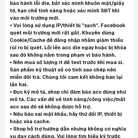
bảo hành lỗi die, bắt xác minh khuôn mặt/giấy 
tờ, hạn chế tính năng hoặc xác minh SĐT khi 
vào môi trường mới.
• Vui lòng sử dụng IP/thiết bị "sạch". Facebook 
quét môi trường mới rất gắt. Khuyên dùng 
Cookie/Cache để đăng nhập nhằm giảm thiểu 
rủi ro bị quét. Lỗi lên acc die ngay hoặc bị khóa 
sau đó không nằm trong phạm vi bảo hành.
• Nên mua số lượng ít để test trước khi mua sỉ. 
Sản phẩm kỹ thuật số có tính sao chép nên 
miễn đổi trả. Chúng tôi cam kết không bán lại 
lần hai.
• Đọc kỹ mô tả, shop chỉ đảm bảo acc đúng như 
mô tả. Các vấn đề về tính năng/công việc/mất 
acc sau đó sẽ không được hỗ trợ.
• Nếu báo sai mật khẩu, hãy thử đổi IP, thiết bị 
hoặc xóa cache.
• Shop hỗ trợ hướng dẫn nhưng không có nghĩa 
vụ dạy cách dùng. Vui lòng tìm hiểu kỹ trước 