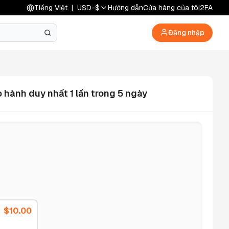
Tiếng Việt
|
USD
-
$
Hướng dẫn
Cửa hàng của tôi
2FA
Đăng nhập
 hành duy nhất 1 lần trong 5 ngày
$
10.00