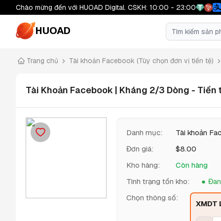
Chào mừng đến với HUOAD Digital. CSKH: 10:00 - 23:00
HUOAD
Trang chủ
Tài khoản Facebook (Tùy chọn đơn vị tiền tệ)
Tài Khoản Facebook | Kháng 2/3 Dòng - Tiền t
Danh mục
:
Tài khoản Fac
Đơn giá
:
$
8.00
Kho hàng
:
Còn hàng
Tình trạng tồn kho
:
Đan
Chọn thông số
:
XMDT L