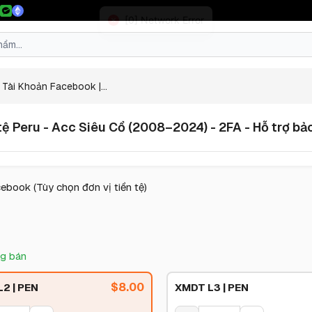
Tài Khoản Facebook |...
ệ Peru - Acc Siêu Cổ (2008–2024) - 2FA - Hỗ trợ bảo
ebook (Tùy chọn đơn vị tiền tệ)
g bán
$
8.00
2 | PEN
XMDT L3 | PEN