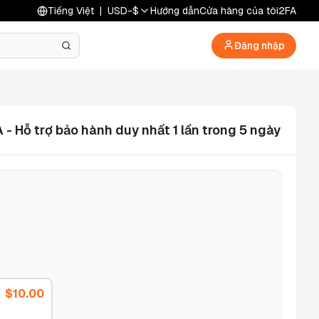
Tiếng Việt
|
USD
-
$
Hướng dẫn
Cửa hàng của tôi
2FA
Đăng nhập
 Hỗ trợ bảo hành duy nhất 1 lần trong 5 ngày
$
10.00