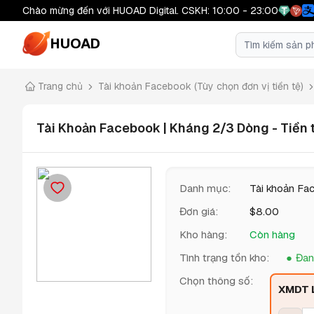
Chào mừng đến với HUOAD Digital. CSKH: 10:00 - 23:00
HUOAD
Trang chủ
Tài khoản Facebook (Tùy chọn đơn vị tiền tệ)
Tài Khoản Facebook | Kháng 2/3 Dòng - Tiền t
Danh mục
:
Tài khoản Fac
Đơn giá
:
$
8.00
Kho hàng
:
Còn hàng
Tình trạng tồn kho
:
Đan
Chọn thông số
:
XMDT L