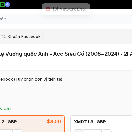
Tài Khoản Facebook |...
ệ Vương quốc Anh - Acc Siêu Cổ (2008–2024) - 2FA -
ebook (Tùy chọn đơn vị tiền tệ)
g bán
$
8.00
2 | GBP
XMDT L3 | GBP