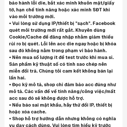
bảo hành lỗi die, bắt xác minh khuôn mặt/giấy 
tờ, hạn chế tính năng hoặc xác minh SĐT khi 
vào môi trường mới.
• Vui lòng sử dụng IP/thiết bị "sạch". Facebook 
quét môi trường mới rất gắt. Khuyên dùng 
Cookie/Cache để đăng nhập nhằm giảm thiểu 
rủi ro bị quét. Lỗi lên acc die ngay hoặc bị khóa 
sau đó không nằm trong phạm vi bảo hành.
• Nên mua số lượng ít để test trước khi mua sỉ. 
Sản phẩm kỹ thuật số có tính sao chép nên 
miễn đổi trả. Chúng tôi cam kết không bán lại 
lần hai.
• Đọc kỹ mô tả, shop chỉ đảm bảo acc đúng như 
mô tả. Các vấn đề về tính năng/công việc/mất 
acc sau đó sẽ không được hỗ trợ.
• Nếu báo sai mật khẩu, hãy thử đổi IP, thiết bị 
hoặc xóa cache.
• Shop hỗ trợ hướng dẫn nhưng không có nghĩa 
vụ dạy cách dùng. Vui lòng tìm hiểu kỹ trước 