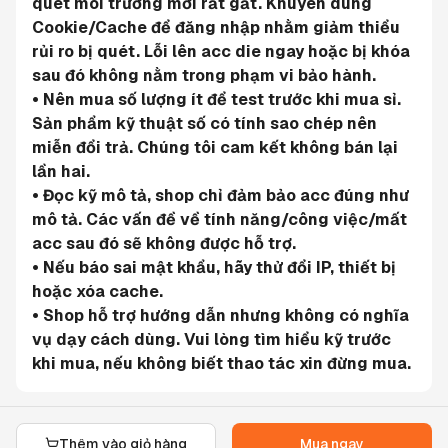
quét môi trường mới rất gắt. Khuyên dùng 
Cookie/Cache để đăng nhập nhằm giảm thiểu 
rủi ro bị quét. Lỗi lên acc die ngay hoặc bị khóa 
sau đó không nằm trong phạm vi bảo hành.
• Nên mua số lượng ít để test trước khi mua sỉ. 
Sản phẩm kỹ thuật số có tính sao chép nên 
miễn đổi trả. Chúng tôi cam kết không bán lại 
lần hai.
• Đọc kỹ mô tả, shop chỉ đảm bảo acc đúng như 
mô tả. Các vấn đề về tính năng/công việc/mất 
acc sau đó sẽ không được hỗ trợ.
• Nếu báo sai mật khẩu, hãy thử đổi IP, thiết bị 
hoặc xóa cache.
• Shop hỗ trợ hướng dẫn nhưng không có nghĩa 
vụ dạy cách dùng. Vui lòng tìm hiểu kỹ trước 
khi mua, nếu không biết thao tác xin đừng mua.
Thêm vào giỏ hàng
Mua ngay