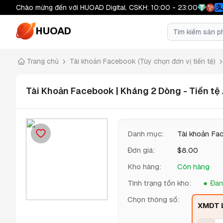
Chào mừng đến với HUOAD Digital. CSKH: 10:00 - 23:00
HUOAD
Trang chủ
Tài khoản Facebook (Tùy chọn đơn vị tiền tệ)
Tài Khoản Facebook | Kháng 2 Dòng - Tiền tệ A
Danh mục
:
Tài khoản Fac
Đơn giá
:
$
8.00
Kho hàng
:
Còn hàng
Tình trạng tồn kho
:
Đan
Chọn thông số
:
XMDT L