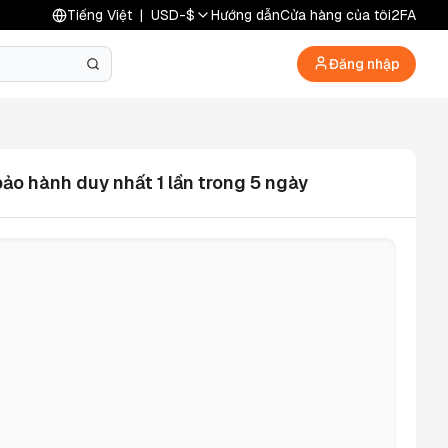
Tiếng Việt
|
USD
-
$
Hướng dẫn
Cửa hàng của tôi
2FA
Đăng nhập
bảo hành duy nhất 1 lần trong 5 ngày