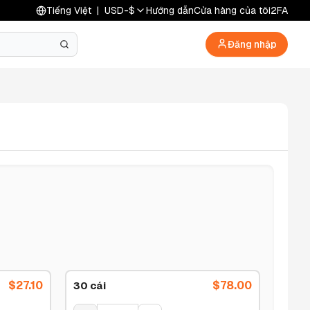
Tiếng Việt
|
USD
-
$
Hướng dẫn
Cửa hàng của tôi
2FA
Đăng nhập
$
27.10
$
78.00
30 cái