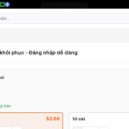
 khôi phục - Đăng nhập dễ dàng
ail
g bán
$
2.88
10 cái