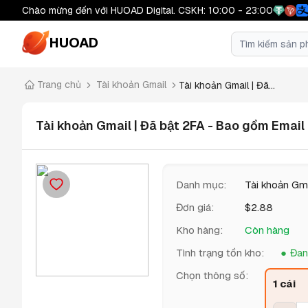
Chào mừng đến với HUOAD Digital. CSKH: 10:00 - 23:00
HUOAD
Trang chủ
Tài khoản Gmail
Tài khoản Gmail | Đã...
Tài khoản Gmail | Đã bật 2FA - Bao gồm Email
Danh mục
:
Tài khoản Gm
Đơn giá
:
$
2.88
Kho hàng
:
Còn hàng
Tình trạng tồn kho
:
Đan
Chọn thông số
:
1 cái