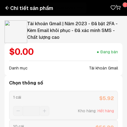
Chi tiết sản phẩm
Tài khoản Gmail | Năm 2023 - Đã bật 2FA -
Kèm Email khôi phục - Đã xác minh SMS -
Chất lượng cao
$
0.00
Đang bán
Danh mục
Tài khoản Gmail
Chọn thông số
1 cái
$
5.92
Kho hàng
:
Hết hàng
10 cái