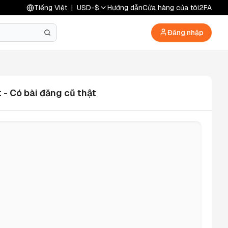
Tiếng Việt
|
USD
-
$
Hướng dẫn
Cửa hàng của tôi
2FA
Đăng nhập
 - Có bài đăng cũ thật