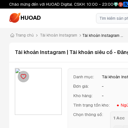
Chào mừng đến với HUOAD Digital. CSKH: 10:00 - 23:00
HUOAD
Trang chủ
Tài khoản Instagram
Tài khoản Instagram ...
Tài khoản Instagram | Tài khoản siêu cổ - Đăn
Danh mục
:
Tài khoản In
Đơn giá
:
-
Kho hàng
:
-
Tình trạng tồn kho
:
Ngừ
Chọn thông số
:
1 Acc