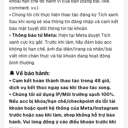
khóa/hạn chế do hành vi của bạn (đăng bài, like, 
comment, v.v.).
• Chúng tôi chỉ thực hiện thao tác đăng ký Tích xanh. 
Sau khi xong sẽ xóa thông tin đăng nhập và cam kết 
bảo mật tuyệt đối thông tin tài khoản.
• 
Thông báo từ Meta:
 Hiện tại Meta duyệt Tích 
xanh cực kỳ gắt. Trước khi làm, hãy đảm bảo acc 
không bị hạn chế, ảnh đại diện/trang cá nhân/bài 
viết nhìn chân thực và tài khoản đang hoạt động 
bình thường.
🔔 Về bảo hành:
• Cam kết hoàn thành thao tác trong 48 giờ, 
dịch vụ kết thúc ngay sau khi thao tác xong.
• Chúng tôi sử dụng IP/Môi trường sạch 100%. 
Nếu acc bị khóa/hạn chế/checkpoint do lỗi tài 
khoản hoặc quét hệ thống của Meta/Instagram 
trước hoặc sau khi làm, shop không hỗ trợ bảo 
hành. Vui lòng đồng ý các điều khoản trước khi 