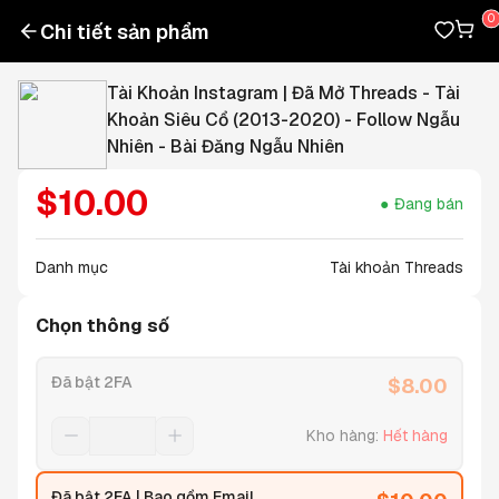
Chi tiết sản phẩm
Tài Khoản Instagram | Đã Mở Threads - Tài
Khoản Siêu Cổ (2013-2020) - Follow Ngẫu
Nhiên - Bài Đăng Ngẫu Nhiên
$
10.00
Đang bán
Danh mục
Tài khoản Threads
Chọn thông số
Đã bật 2FA
$
8.00
Kho hàng
:
Hết hàng
Đã bật 2FA | Bao gồm Email