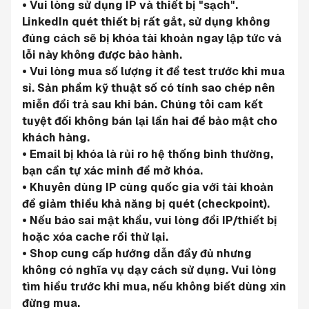
• Vui lòng sử dụng IP và thiết bị "sạch". 
LinkedIn quét thiết bị rất gắt, sử dụng không 
đúng cách sẽ bị khóa tài khoản ngay lập tức và 
lỗi này không được bảo hành.
• Vui lòng mua số lượng ít để test trước khi mua 
sỉ. Sản phẩm kỹ thuật số có tính sao chép nên 
miễn đổi trả sau khi bán. Chúng tôi cam kết 
tuyệt đối không bán lại lần hai để bảo mật cho 
khách hàng.
• Email bị khóa là rủi ro hệ thống bình thường, 
bạn cần tự xác minh để mở khóa.
• Khuyên dùng IP cùng quốc gia với tài khoản 
để giảm thiểu khả năng bị quét (checkpoint).
• Nếu báo sai mật khẩu, vui lòng đổi IP/thiết bị 
hoặc xóa cache rồi thử lại.
• Shop cung cấp hướng dẫn đầy đủ nhưng 
không có nghĩa vụ dạy cách sử dụng. Vui lòng 
tìm hiểu trước khi mua, nếu không biết dùng xin 
đừng mua.