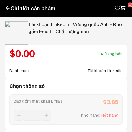
Chi tiết sản phẩm
Tài khoản LinkedIn | Vương quốc Anh - Bao
gồm Email - Chất lượng cao
$
0.00
Đang bán
Danh mục
Tài khoản LinkedIn
Chọn thông số
Bao gồm mật khẩu Email
$
3.85
Kho hàng
:
Hết hàng